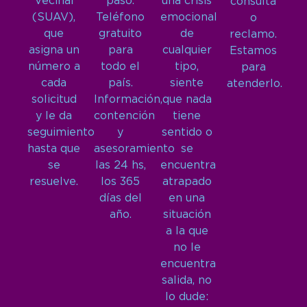
Vecinal
paso.
una crisis
consulta
(SUAV),
Teléfono
emocional
o
que
gratuito
de
reclamo.
asigna un
para
cualquier
Estamos
número a
todo el
tipo,
para
cada
país.
siente
atenderlo.
solicitud
Información,
que nada
y le da
contención
tiene
seguimiento
y
sentido o
hasta que
asesoramiento
se
se
las 24 hs,
encuentra
resuelve.
los 365
atrapado
días del
en una
año.
situación
a la que
no le
encuentra
salida, no
lo dude: