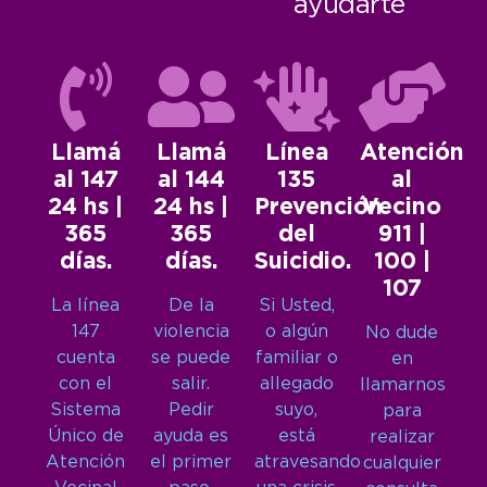
ayudarte
Llamá
Llamá
Línea
Atención
al 147
al 144
135
al
24 hs |
24 hs |
Prevención
Vecino
365
365
del
911 |
días.
días.
Suicidio.
100 |
107
La línea
De la
Si Usted,
147
violencia
o algún
No dude
cuenta
se puede
familiar o
en
con el
salir.
allegado
llamarnos
Sistema
Pedir
suyo,
para
Único de
ayuda es
está
realizar
Atención
el primer
atravesando
cualquier