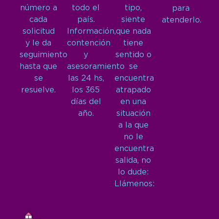
número a
todo el
tipo,
para
cada
país.
siente
atenderlo.
solicitud
Información,
que nada
y le da
contención
tiene
seguimiento
y
sentido o
hasta que
asesoramiento
se
se
las 24 hs,
encuentra
resuelve.
los 365
atrapado
días del
en una
año.
situación
a la que
no le
encuentra
salida, no
lo dude:
Llámenos: