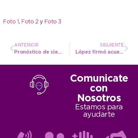
Foto 1
,
Foto 2
y
Foto 3
ANTERIOR
SIGUIENTE
Pronóstico de cielo cubierto y posibles lluvias para hoy
López firmó acuerdo con la Subsecretaría de Agricultura de la Nación
Comunicate
con
Nosotros
Estamos para
ayudarte