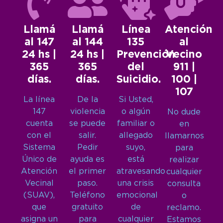
Llamá
Llamá
Línea
Atención
al 147
al 144
135
al
24 hs |
24 hs |
Prevención
Vecino
365
365
del
911 |
días.
días.
Suicidio.
100 |
107
La línea
De la
Si Usted,
147
violencia
o algún
No dude
cuenta
se puede
familiar o
en
con el
salir.
allegado
llamarnos
Sistema
Pedir
suyo,
para
Único de
ayuda es
está
realizar
Atención
el primer
atravesando
cualquier
Vecinal
paso.
una crisis
consulta
(SUAV),
Teléfono
emocional
o
que
gratuito
de
reclamo.
asigna un
para
cualquier
Estamos