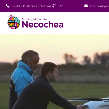
44-8000 (lineas rotativas)
147
informes@n