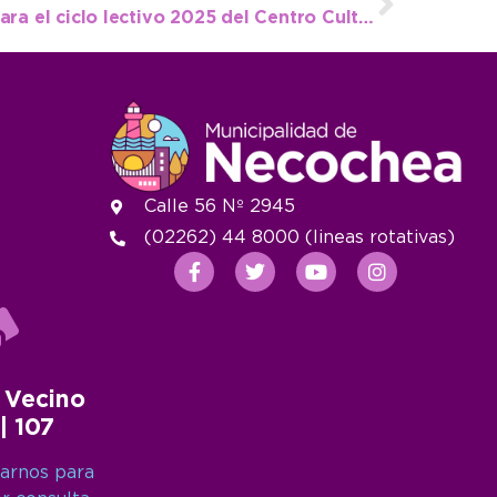
Abren las inscripciones para el ciclo lectivo 2025 del Centro Cultural Municipal
Calle 56 Nº 2945
(02262) 44 8000 (lineas rotativas)
 Vecino
 | 107
arnos para