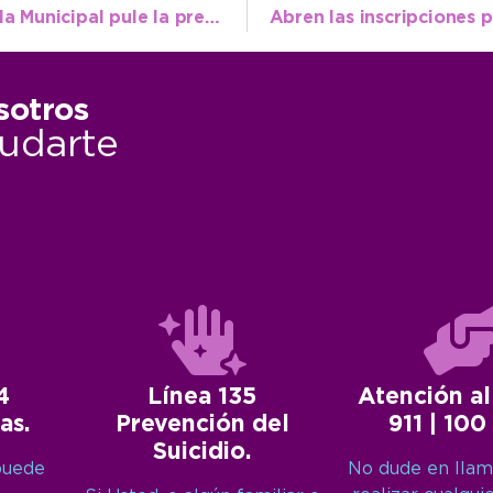
Con los primeros podios del año, la Escuela Municipal pule la pretemporada para sacar el máximo rendimiento
sotros
udarte
4
Línea 135
Atención al
as.
Prevención del
911 | 100
Suicidio.
puede
No dude en llam