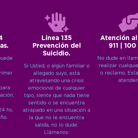
4
Línea 135
Atención al
as.
Prevención del
911 | 100
Suicidio.
puede
No dude en llam
realizar cualqui
Si Usted, o algún familiar o
primer
o reclamo. Est
allegado suyo, está
atender
atravesando una crisis
 para
emocional de cualquier
ación,
tipo, siente que nada tiene
sentido o se encuentra
24 hs,
atrapado en una situación a
año.
la que no le encuentra
salida, no lo dude:
Llámenos: