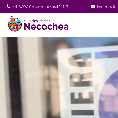
44-8000 (lineas rotativas)
147
informes@n