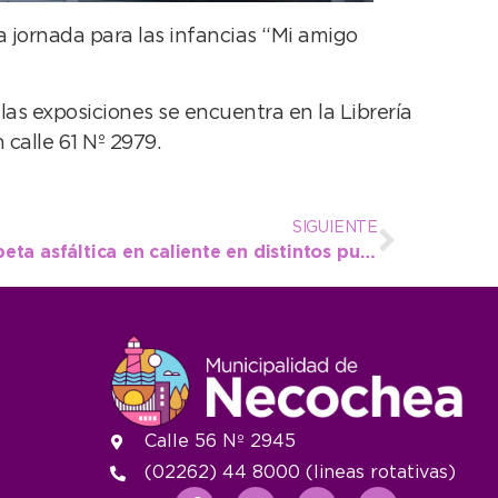
a jornada para las infancias “Mi amigo
las exposiciones se encuentra en la Librería
calle 61 Nº 2979.
SIGUIENTE
Realizan bacheo con carpeta asfáltica en caliente en distintos puntos de la ciudad
Calle 56 Nº 2945
(02262) 44 8000 (lineas rotativas)