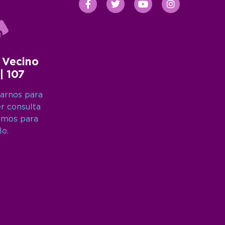
 Vecino
 | 107
arnos para
er consulta
amos para
lo.