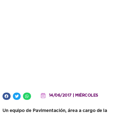
El bacheo de la 64 dio respuesta
a una vieja problemática
vehicular en el centro de la
ciudad
14/06/2017 | MIÉRCOLES
Un equipo de Pavimentación, área a cargo de la