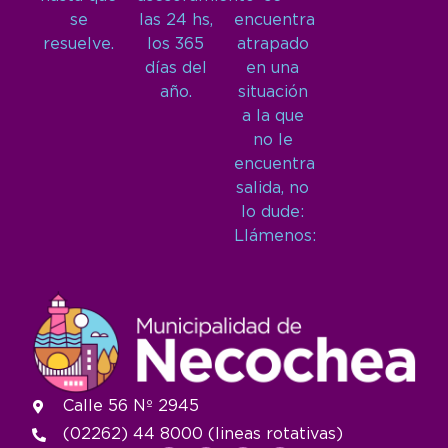
se
las 24 hs,
encuentra
resuelve.
los 365
atrapado
días del
en una
año.
situación
a la que
no le
encuentra
salida, no
lo dude:
Llámenos:
Calle 56 Nº 2945
(02262) 44 8000 (lineas rotativas)