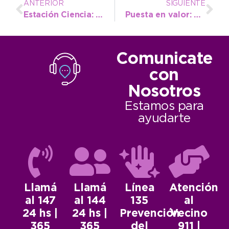
ANTERIOR
SIGUIENTE
Estación Ciencia: Educación solicita a las escuelas a que confirmen participación
Puesta en valor: el Lago de los Cisnes apunta a volver a ser un gran atractivo
Comunicate
con
Nosotros
Estamos para
ayudarte
Llamá
Llamá
Línea
Atención
al 147
al 144
135
al
24 hs |
24 hs |
Prevención
Vecino
365
365
del
911 |