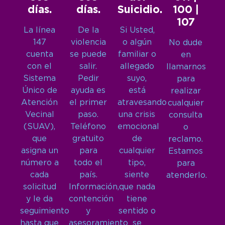
días.
días.
Suicidio.
100 |
107
La línea
De la
Si Usted,
147
violencia
o algún
No dude
cuenta
se puede
familiar o
en
con el
salir.
allegado
llamarnos
Sistema
Pedir
suyo,
para
Único de
ayuda es
está
realizar
Atención
el primer
atravesando
cualquier
Vecinal
paso.
una crisis
consulta
(SUAV),
Teléfono
emocional
o
que
gratuito
de
reclamo.
asigna un
para
cualquier
Estamos
número a
todo el
tipo,
para
cada
país.
siente
atenderlo.
solicitud
Información,
que nada
y le da
contención
tiene
seguimiento
y
sentido o
hasta que
asesoramiento
se