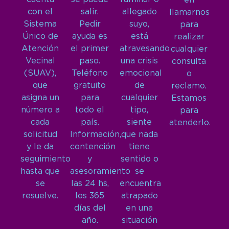
en
con el
salir.
allegado
llamarnos
Sistema
Pedir
suyo,
para
Único de
ayuda es
está
realizar
Atención
el primer
atravesando
cualquier
Vecinal
paso.
una crisis
consulta
(SUAV),
Teléfono
emocional
o
que
gratuito
de
reclamo.
asigna un
para
cualquier
Estamos
número a
todo el
tipo,
para
cada
país.
siente
atenderlo.
solicitud
Información,
que nada
y le da
contención
tiene
seguimiento
y
sentido o
hasta que
asesoramiento
se
se
las 24 hs,
encuentra
resuelve.
los 365
atrapado
días del
en una
año.
situación