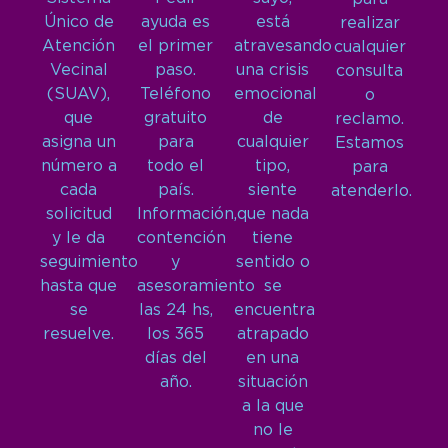
Único de
ayuda es
está
realizar
Atención
el primer
atravesando
cualquier
Vecinal
paso.
una crisis
consulta
(SUAV),
Teléfono
emocional
o
que
gratuito
de
reclamo.
asigna un
para
cualquier
Estamos
número a
todo el
tipo,
para
cada
país.
siente
atenderlo.
solicitud
Información,
que nada
y le da
contención
tiene
seguimiento
y
sentido o
hasta que
asesoramiento
se
se
las 24 hs,
encuentra
resuelve.
los 365
atrapado
días del
en una
año.
situación
a la que
no le