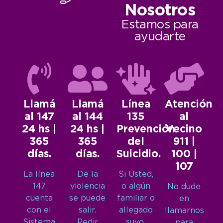
Nosotros
Estamos para
ayudarte
Llamá
Llamá
Línea
Atención
al 147
al 144
135
al
24 hs |
24 hs |
Prevención
Vecino
365
365
del
911 |
días.
días.
Suicidio.
100 |
107
La línea
De la
Si Usted,
147
violencia
o algún
No dude
cuenta
se puede
familiar o
en
con el
salir.
allegado
llamarnos
Sistema
Pedir
suyo,
para