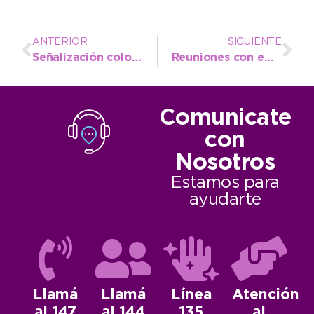
ANTERIOR
SIGUIENTE
Señalización colocó carteles exclusivos y recambió luminarias de semáforos
Reuniones con emprendedores protagonistas de la segunda edición de NecoEmprende
Comunicate
con
Nosotros
Estamos para
ayudarte
Llamá
Llamá
Línea
Atención
al 147
al 144
135
al