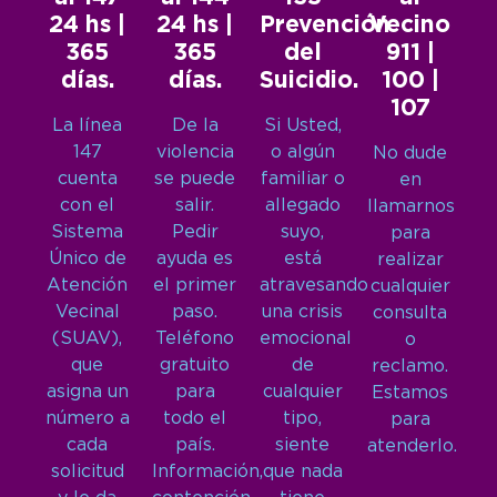
24 hs |
24 hs |
Prevención
Vecino
365
365
del
911 |
días.
días.
Suicidio.
100 |
107
La línea
De la
Si Usted,
147
violencia
o algún
No dude
cuenta
se puede
familiar o
en
con el
salir.
allegado
llamarnos
Sistema
Pedir
suyo,
para
Único de
ayuda es
está
realizar
Atención
el primer
atravesando
cualquier
Vecinal
paso.
una crisis
consulta
(SUAV),
Teléfono
emocional
o
que
gratuito
de
reclamo.
asigna un
para
cualquier
Estamos
número a
todo el
tipo,
para
cada
país.
siente
atenderlo.
solicitud
Información,
que nada