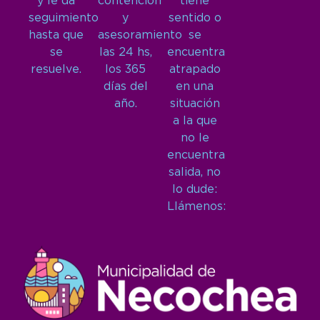
y le da
contención
tiene
seguimiento
y
sentido o
hasta que
asesoramiento
se
se
las 24 hs,
encuentra
resuelve.
los 365
atrapado
días del
en una
año.
situación
a la que
no le
encuentra
salida, no
lo dude:
Llámenos: