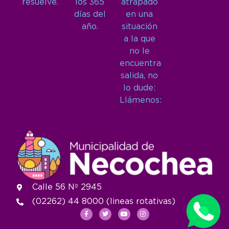
resuelve.
los 365
atrapado
días del
en una
año.
situación
a la que
no le
encuentra
salida, no
lo dude:
Llámenos:
Calle 56 Nº 2945
(02262) 44 8000 (lineas rotativas)