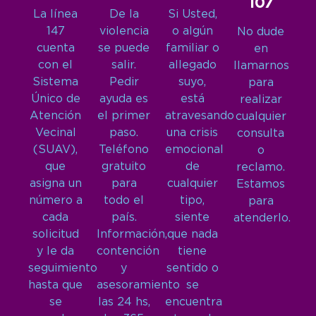
107
La línea
De la
Si Usted,
147
violencia
o algún
No dude
cuenta
se puede
familiar o
en
con el
salir.
allegado
llamarnos
Sistema
Pedir
suyo,
para
Único de
ayuda es
está
realizar
Atención
el primer
atravesando
cualquier
Vecinal
paso.
una crisis
consulta
(SUAV),
Teléfono
emocional
o
que
gratuito
de
reclamo.
asigna un
para
cualquier
Estamos
número a
todo el
tipo,
para
cada
país.
siente
atenderlo.
solicitud
Información,
que nada
y le da
contención
tiene
seguimiento
y
sentido o
hasta que
asesoramiento
se
se
las 24 hs,
encuentra