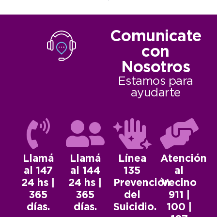
Comunicate
con
Nosotros
Estamos para
ayudarte
Llamá
Llamá
Línea
Atención
al 147
al 144
135
al
24 hs |
24 hs |
Prevención
Vecino
365
365
del
911 |
días.
días.
Suicidio.
100 |