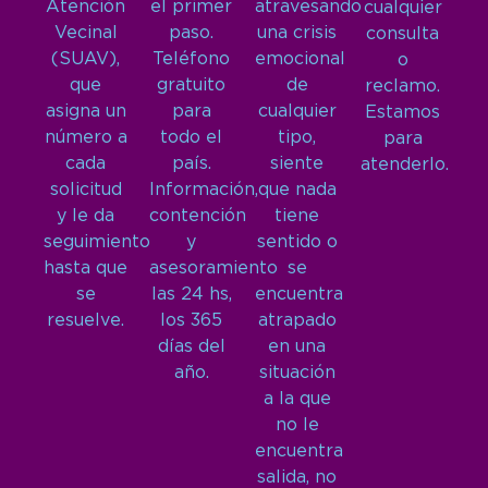
Atención
el primer
atravesando
cualquier
Vecinal
paso.
una crisis
consulta
(SUAV),
Teléfono
emocional
o
que
gratuito
de
reclamo.
asigna un
para
cualquier
Estamos
número a
todo el
tipo,
para
cada
país.
siente
atenderlo.
solicitud
Información,
que nada
y le da
contención
tiene
seguimiento
y
sentido o
hasta que
asesoramiento
se
se
las 24 hs,
encuentra
resuelve.
los 365
atrapado
días del
en una
año.
situación
a la que
no le
encuentra
salida, no