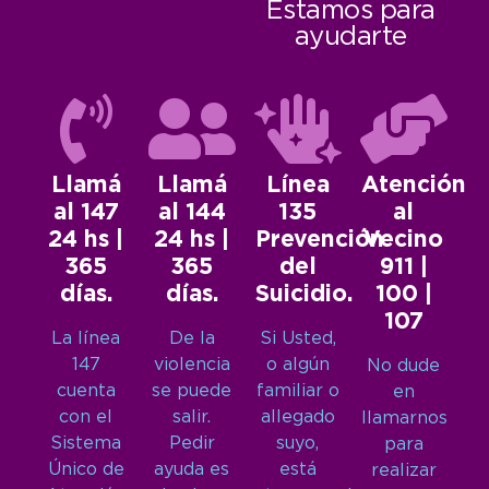
Estamos para
ayudarte
Llamá
Llamá
Línea
Atención
al 147
al 144
135
al
24 hs |
24 hs |
Prevención
Vecino
365
365
del
911 |
días.
días.
Suicidio.
100 |
107
La línea
De la
Si Usted,
147
violencia
o algún
No dude
cuenta
se puede
familiar o
en
con el
salir.
allegado
llamarnos
Sistema
Pedir
suyo,
para
Único de
ayuda es
está
realizar