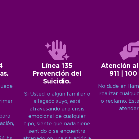
4
Línea 135
Atención al
as.
Prevención del
911 | 100
Suicidio.
puede
No dude en llam
realizar cualqui
Si Usted, o algún familiar o
primer
o reclamo. Est
allegado suyo, está
atender
atravesando una crisis
 para
emocional de cualquier
ación,
tipo, siente que nada tiene
sentido o se encuentra
24 hs,
atrapado en una situación a