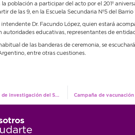
a población a participar del acto por el 201º anivers
ir de las 9, en la Escuela Secundaria Nº5 del Barrio 
el intendente Dr. Facundo López, quien estará acom
n autoridades educativas, representantes de entidad
abitual de las banderas de ceremonia, se escucharán 
rgentino, entre otras cuestiones.
Derechos del Niño: se presentó un trabajo de investigación del Servicio Local
sotros
udarte