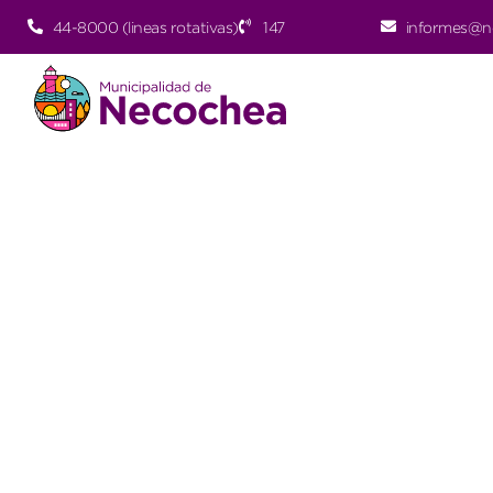
44-8000 (lineas rotativas)
147
informes@n