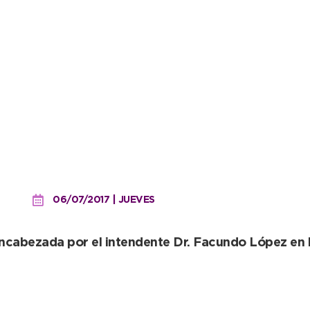
o por el Día de la Indep
06/07/2017 | JUEVES
á encabezada por el intendente Dr. Facundo López en 