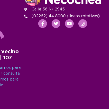
Calle 56 Nº 2945
(02262) 44 8000 (lineas rotativas)
 Vecino
 | 107
arnos para
er consulta
amos para
lo.