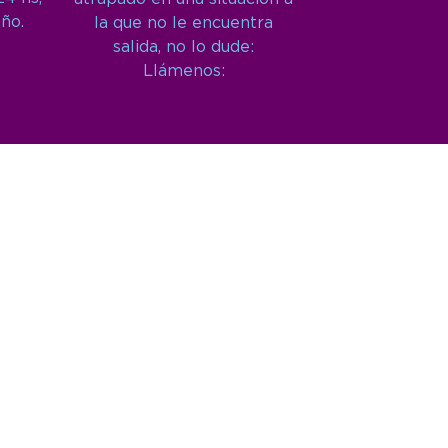
año.
la que no le encuentra
salida, no lo dude:
Llámenos: