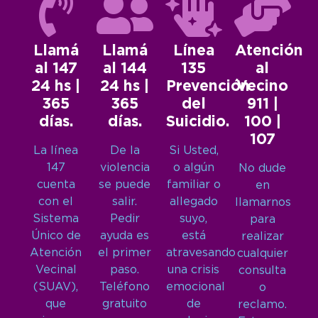
Llamá
Llamá
Línea
Atención
al 147
al 144
135
al
24 hs |
24 hs |
Prevención
Vecino
365
365
del
911 |
días.
días.
Suicidio.
100 |
107
La línea
De la
Si Usted,
147
violencia
o algún
No dude
cuenta
se puede
familiar o
en
con el
salir.
allegado
llamarnos
Sistema
Pedir
suyo,
para
Único de
ayuda es
está
realizar
Atención
el primer
atravesando
cualquier
Vecinal
paso.
una crisis
consulta
(SUAV),
Teléfono
emocional
o
que
gratuito
de
reclamo.