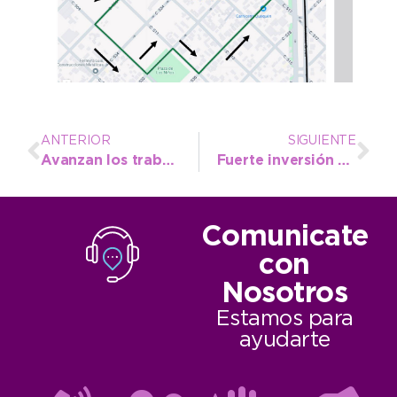
ANTERIOR
SIGUIENTE
Avanzan los trabajos de bacheo y mantenimiento en el microcentro
Fuerte inversión para Necochea: el Intendente acompañó la apertura de la nueva concesionaria de Ford
Comunicate
con
Nosotros
Estamos para
ayudarte