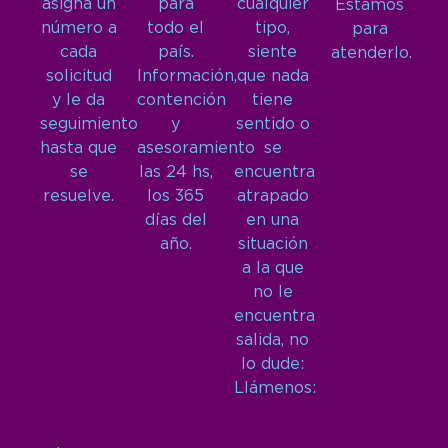
asigna un
para
cualquier
Estamos
número a
todo el
tipo,
para
cada
país.
siente
atenderlo.
solicitud
Información,
que nada
y le da
contención
tiene
seguimiento
y
sentido o
hasta que
asesoramiento
se
se
las 24 hs,
encuentra
resuelve.
los 365
atrapado
días del
en una
año.
situación
a la que
no le
encuentra
salida, no
lo dude:
Llámenos: