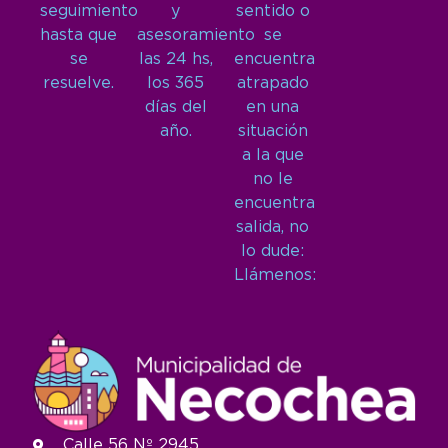
seguimiento
y
sentido o
hasta que
asesoramiento
se
se
las 24 hs,
encuentra
resuelve.
los 365
atrapado
días del
en una
año.
situación
a la que
no le
encuentra
salida, no
lo dude:
Llámenos:
Calle 56 Nº 2945