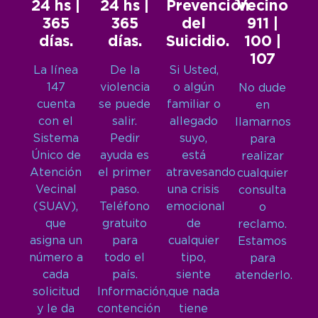
24 hs |
24 hs |
Prevención
Vecino
365
365
del
911 |
días.
días.
Suicidio.
100 |
107
La línea
De la
Si Usted,
147
violencia
o algún
No dude
cuenta
se puede
familiar o
en
con el
salir.
allegado
llamarnos
Sistema
Pedir
suyo,
para
Único de
ayuda es
está
realizar
Atención
el primer
atravesando
cualquier
Vecinal
paso.
una crisis
consulta
(SUAV),
Teléfono
emocional
o
que
gratuito
de
reclamo.
asigna un
para
cualquier
Estamos
número a
todo el
tipo,
para
cada
país.
siente
atenderlo.
solicitud
Información,
que nada
y le da
contención
tiene