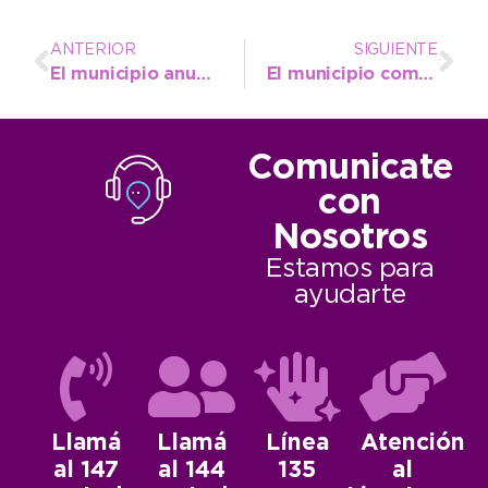
ANTERIOR
SIGUIENTE
El municipio anuncia un nuevo acto de firma de escrituras de viviendas
El municipio comenzó a transitar la Semana de la Memoria con una serie de actividades
Comunicate
con
Nosotros
Estamos para
ayudarte
Llamá
Llamá
Línea
Atención
al 147
al 144
135
al