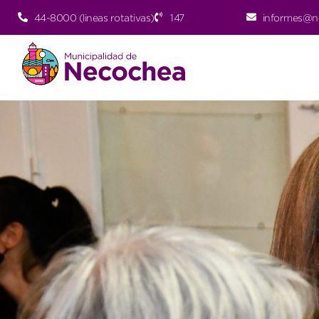
44-8000 (lineas rotativas)
147
informes@n