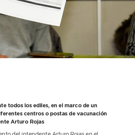
ión VIP
te todos los ediles, en el marco de un
 diferentes centros o postas de vacunación
ente Arturo Rojas
to del intendente Arturo Rojas en el