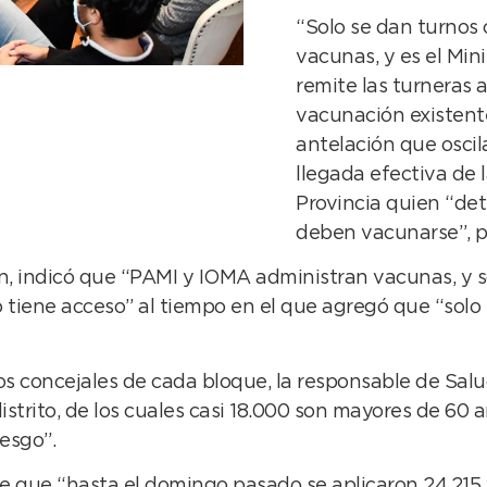
“Solo se dan turnos
vacunas, y es el Mini
remite las turneras 
vacunación existent
antelación que oscila
llegada efectiva de 
Provincia quien “de
deben vacunarse”, pr
n, indicó que “PAMI y IOMA administran vacunas, y 
 no tiene acceso” al tiempo en el que agregó que “sol
os concejales de cada bloque, la responsable de Salu
strito, de los cuales casi 18.000 son mayores de 60
iesgo”.
erre que “hasta el domingo pasado se aplicaron 24.215