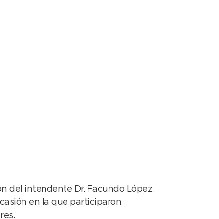
por las obras del
ión del intendente Dr. Facundo López,
ocasión en la que participaron
res.