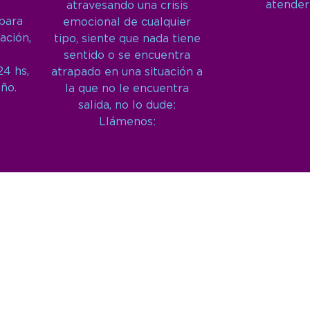
atender
atravesando una crisis
 para
emocional de cualquier
ación,
tipo, siente que nada tiene
sentido o se encuentra
24 hs,
atrapado en una situación a
año.
la que no le encuentra
salida, no lo dude:
Llámenos: