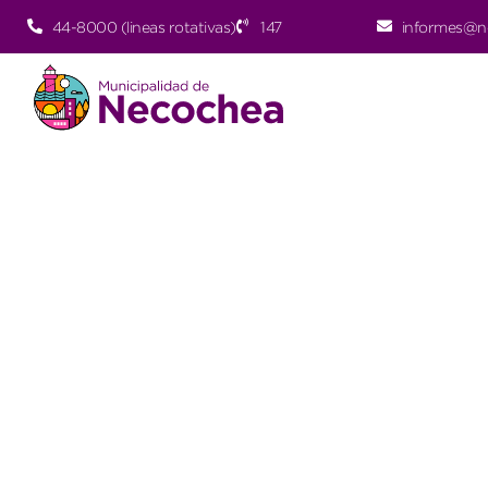
44-8000 (lineas rotativas)
147
informes@n