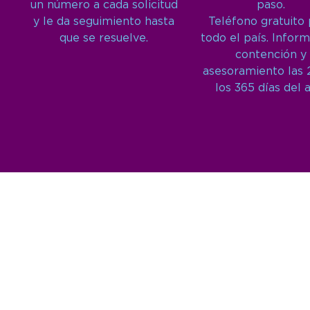
un número a cada solicitud
paso.
y le da seguimiento hasta
Teléfono gratuito
que se resuelve.
todo el país. Inform
contención y
asesoramiento las 
los 365 días del 