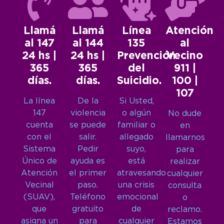
Llamá
Llamá
Línea
Atención
al 147
al 144
135
al
24 hs |
24 hs |
Prevención
Vecino
365
365
del
911 |
días.
días.
Suicidio.
100 |
107
La línea
De la
Si Usted,
147
violencia
o algún
No dude
cuenta
se puede
familiar o
en
con el
salir.
allegado
llamarnos
Sistema
Pedir
suyo,
para
Único de
ayuda es
está
realizar
Atención
el primer
atravesando
cualquier
Vecinal
paso.
una crisis
consulta
(SUAV),
Teléfono
emocional
o
que
gratuito
de
reclamo.
asigna un
para
cualquier
Estamos