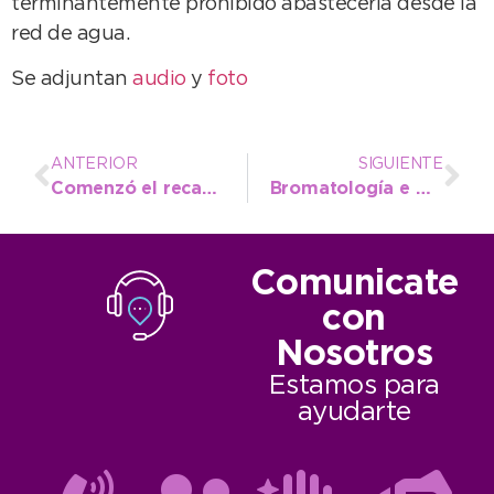
terminantemente prohibido abastecerla desde la
red de agua.
Se adjuntan
audio
y
foto
ANTERIOR
SIGUIENTE
Comenzó el recambio de luminarias en las peatonales y la Rambla
Bromatología e Higiene: pautas a cumplir para evitar multas y decomisos de alimentos
Comunicate
con
Nosotros
Estamos para
ayudarte