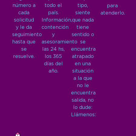
número a
todo el
tipo,
para
cada
país.
siente
atenderlo.
solicitud
Información,
que nada
y le da
contención
tiene
seguimiento
y
sentido o
hasta que
asesoramiento
se
se
las 24 hs,
encuentra
resuelve.
los 365
atrapado
días del
en una
año.
situación
a la que
no le
encuentra
salida, no
lo dude:
Llámenos: