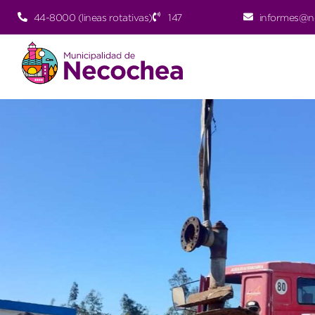
44-8000 (lineas rotativas)
147
informes@n