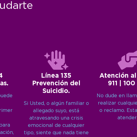
udarte
4
Línea 135
Atención al
as.
Prevención del
911 | 100
Suicidio.
puede
No dude en llam
realizar cualqui
Si Usted, o algún familiar o
primer
o reclamo. Est
allegado suyo, está
atender
atravesando una crisis
 para
emocional de cualquier
ación,
tipo, siente que nada tiene