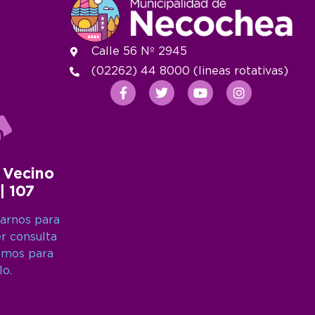
Calle 56 Nº 2945
(02262) 44 8000 (lineas rotativas)
 Vecino
 | 107
arnos para
er consulta
amos para
lo.