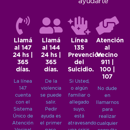
ayudarte
Llamá
Llamá
Línea
Atención
al 147
al 144
135
al
24 hs |
24 hs |
Prevención
Vecino
365
365
del
911 |
días.
días.
Suicidio.
100 |
107
La línea
De la
Si Usted,
147
violencia
o algún
No dude
cuenta
se puede
familiar o
en
con el
salir.
allegado
llamarnos
Sistema
Pedir
suyo,
para
Único de
ayuda es
está
realizar
Atención
el primer
atravesando
cualquier