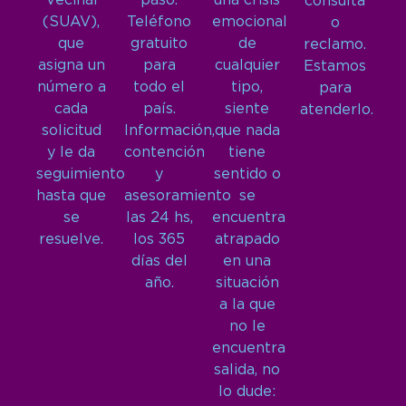
Vecinal
paso.
una crisis
consulta
(SUAV),
Teléfono
emocional
o
que
gratuito
de
reclamo.
asigna un
para
cualquier
Estamos
número a
todo el
tipo,
para
cada
país.
siente
atenderlo.
solicitud
Información,
que nada
y le da
contención
tiene
seguimiento
y
sentido o
hasta que
asesoramiento
se
se
las 24 hs,
encuentra
resuelve.
los 365
atrapado
días del
en una
año.
situación
a la que
no le
encuentra
salida, no
lo dude: