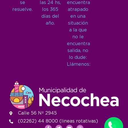
se
las 24 hs,
encuentra
resuelve.
los 365
atrapado
días del
en una
año.
situación
a la que
no le
encuentra
salida, no
lo dude:
Llámenos:
Calle 56 Nº 2945
(02262) 44 8000 (lineas rotativas)