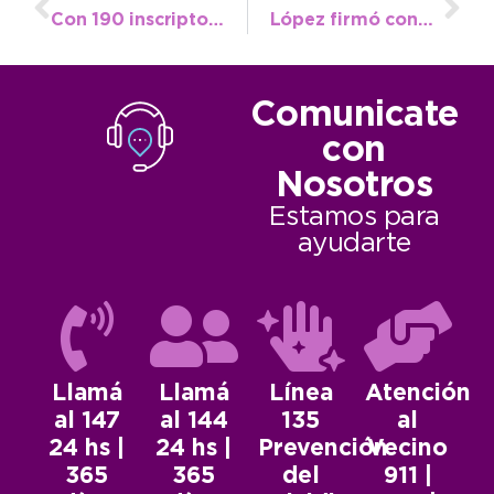
Con 190 inscriptos, arrancó la 16º edición del Curso de Manipulación de Alimentos
López firmó convenio en provincia para cinco obras en el Distrito
Comunicate
con
Nosotros
Estamos para
ayudarte
Llamá
Llamá
Línea
Atención
al 147
al 144
135
al
24 hs |
24 hs |
Prevención
Vecino
365
365
del
911 |