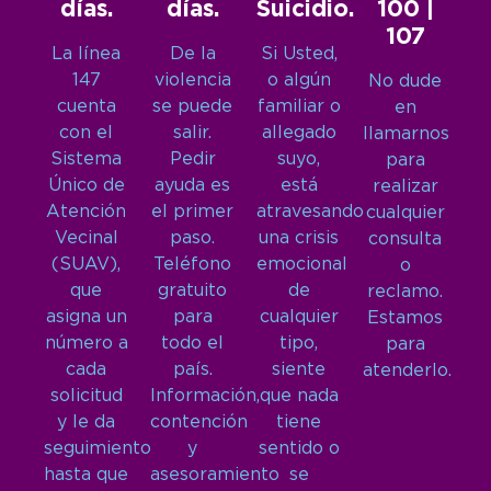
días.
días.
Suicidio.
100 |
107
La línea
De la
Si Usted,
147
violencia
o algún
No dude
cuenta
se puede
familiar o
en
con el
salir.
allegado
llamarnos
Sistema
Pedir
suyo,
para
Único de
ayuda es
está
realizar
Atención
el primer
atravesando
cualquier
Vecinal
paso.
una crisis
consulta
(SUAV),
Teléfono
emocional
o
que
gratuito
de
reclamo.
asigna un
para
cualquier
Estamos
número a
todo el
tipo,
para
cada
país.
siente
atenderlo.
solicitud
Información,
que nada
y le da
contención
tiene
seguimiento
y
sentido o
hasta que
asesoramiento
se