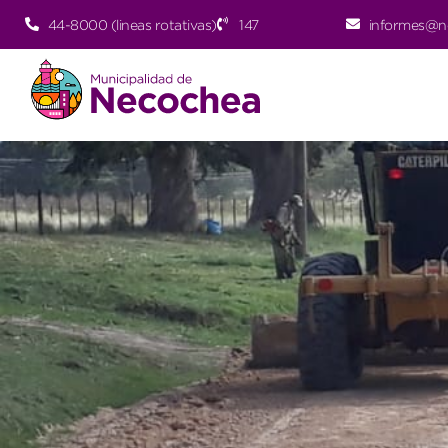
44-8000 (lineas rotativas)
147
informes@n