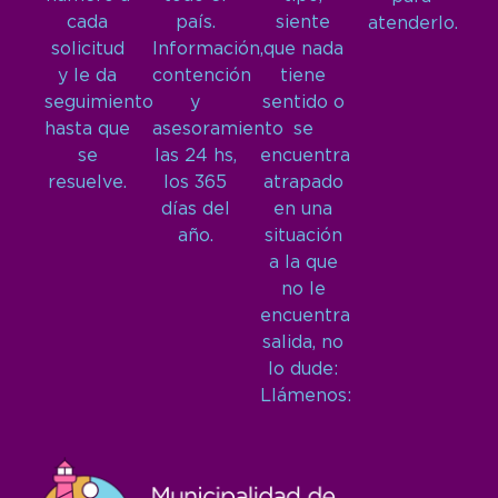
cada
país.
siente
atenderlo.
solicitud
Información,
que nada
y le da
contención
tiene
seguimiento
y
sentido o
hasta que
asesoramiento
se
se
las 24 hs,
encuentra
resuelve.
los 365
atrapado
días del
en una
año.
situación
a la que
no le
encuentra
salida, no
lo dude:
Llámenos: