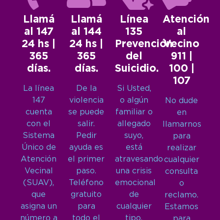
Llamá
Llamá
Línea
Atención
al 147
al 144
135
al
24 hs |
24 hs |
Prevención
Vecino
365
365
del
911 |
días.
días.
Suicidio.
100 |
107
La línea
De la
Si Usted,
147
violencia
o algún
No dude
cuenta
se puede
familiar o
en
con el
salir.
allegado
llamarnos
Sistema
Pedir
suyo,
para
Único de
ayuda es
está
realizar
Atención
el primer
atravesando
cualquier
Vecinal
paso.
una crisis
consulta
(SUAV),
Teléfono
emocional
o
que
gratuito
de
reclamo.
asigna un
para
cualquier
Estamos
número a
todo el
tipo,
para