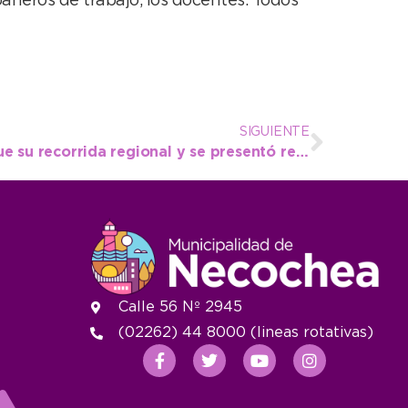
mpañeros de trabajo, los docentes. Todos
SIGUIENTE
“Buenos Anfitriones” sigue su recorrida regional y se presentó recientemente en Balcarce
Calle 56 Nº 2945
(02262) 44 8000 (lineas rotativas)