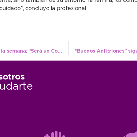
iente, sino también de su entorno: la familia, los co
idado”, concluyó la profesional.
La educación y una cita ineludible para esta semana: “Será un Congreso donde se van a construir saberes”
sotros
udarte