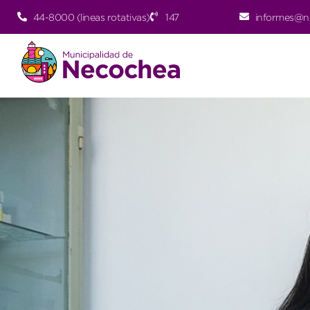
44-8000 (lineas rotativas)
147
informes@n