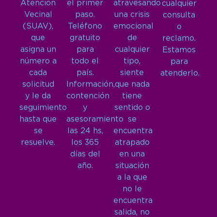
Atención
el primer
atravesando
cualquier
Vecinal
paso.
una crisis
consulta
(SUAV),
Teléfono
emocional
o
que
gratuito
de
reclamo.
asigna un
para
cualquier
Estamos
número a
todo el
tipo,
para
cada
país.
siente
atenderlo.
solicitud
Información,
que nada
y le da
contención
tiene
seguimiento
y
sentido o
hasta que
asesoramiento
se
se
las 24 hs,
encuentra
resuelve.
los 365
atrapado
días del
en una
año.
situación
a la que
no le
encuentra
salida, no