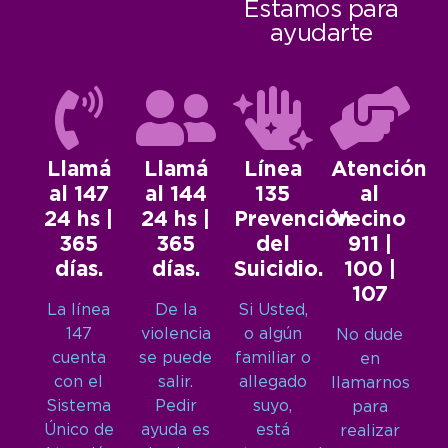
Estamos para
ayudarte
Llamá
Llamá
Línea
Atención
al 147
al 144
135
al
24 hs |
24 hs |
Prevención
Vecino
365
365
del
911 |
días.
días.
Suicidio.
100 |
107
La línea
De la
Si Usted,
147
violencia
o algún
No dude
cuenta
se puede
familiar o
en
con el
salir.
allegado
llamarnos
Sistema
Pedir
suyo,
para
Único de
ayuda es
está
realizar