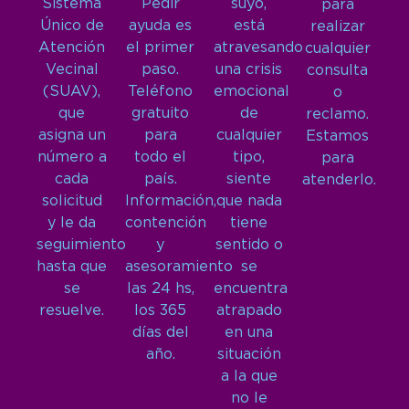
Sistema
Pedir
suyo,
para
Único de
ayuda es
está
realizar
Atención
el primer
atravesando
cualquier
Vecinal
paso.
una crisis
consulta
(SUAV),
Teléfono
emocional
o
que
gratuito
de
reclamo.
asigna un
para
cualquier
Estamos
número a
todo el
tipo,
para
cada
país.
siente
atenderlo.
solicitud
Información,
que nada
y le da
contención
tiene
seguimiento
y
sentido o
hasta que
asesoramiento
se
se
las 24 hs,
encuentra
resuelve.
los 365
atrapado
días del
en una
año.
situación
a la que
no le