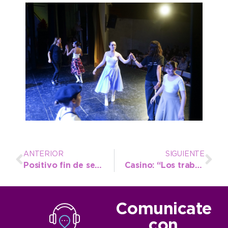
ANTERIOR
SIGUIENTE
Positivo fin de semana para los atletas necochenses en Tandil y Mar del Plata
Casino: “Los trabajadores agradecemos al Intendente por su capacidad de gestión”
Comunicate
con