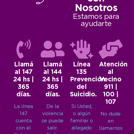
Nosotros
Estamos para
ayudarte
Llamá
Llamá
Línea
Atención
al 147
al 144
135
al
24 hs |
24 hs |
Prevención
Vecino
365
365
del
911 |
días.
días.
Suicidio.
100 |
107
La línea
De la
Si Usted,
147
violencia
o algún
No dude
cuenta
se puede
familiar o
en
con el
salir.
allegado
llamarnos