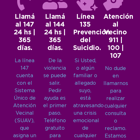
Llamá
Llamá
Línea
Atención
al 147
al 144
135
al
24 hs |
24 hs |
Prevención
Vecino
365
365
del
911 |
días.
días.
Suicidio.
100 |
107
La línea
De la
Si Usted,
147
violencia
o algún
No dude
cuenta
se puede
familiar o
en
con el
salir.
allegado
llamarnos
Sistema
Pedir
suyo,
para
Único de
ayuda es
está
realizar
Atención
el primer
atravesando
cualquier
Vecinal
paso.
una crisis
consulta
(SUAV),
Teléfono
emocional
o
que
gratuito
de
reclamo.
asigna un
para
cualquier
Estamos