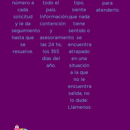
número a
todo el
tipo,
para
cada
país.
siente
atenderlo.
solicitud
Información,
que nada
y le da
contención
tiene
seguimiento
y
sentido o
hasta que
asesoramiento
se
se
las 24 hs,
encuentra
resuelve.
los 365
atrapado
días del
en una
año.
situación
a la que
no le
encuentra
salida, no
lo dude:
Llámenos: