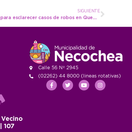
SIGUIENTE
Positivo aporte del COM para esclarecer casos de robos en Quequén y Necochea
Calle 56 Nº 2945
(02262) 44 8000 (lineas rotativas)
 Vecino
 | 107