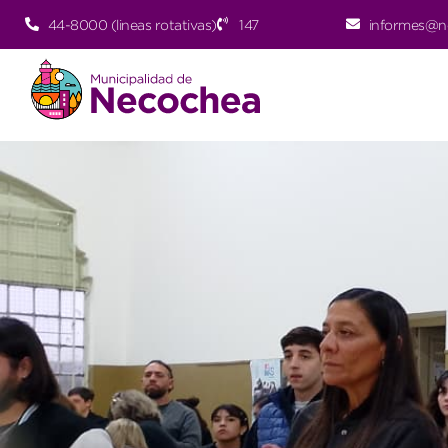
44-8000 (lineas rotativas)
147
informes@n