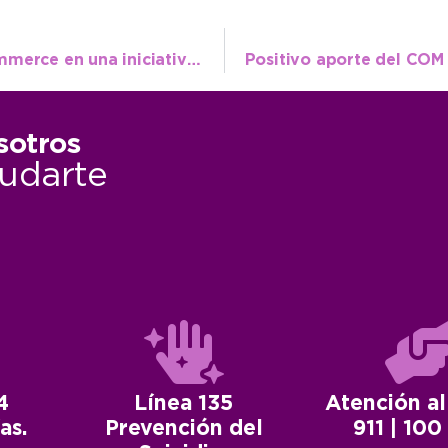
Más de 50 personas se capacitan en E-commerce en una iniciativa municipal
sotros
udarte
4
Línea 135
Atención al
as.
Prevención del
911 | 100