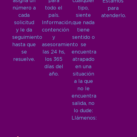
asigna un
para
cualquier
Estamos
número a
todo el
tipo,
para
cada
país.
siente
atenderlo.
solicitud
Información,
que nada
y le da
contención
tiene
seguimiento
y
sentido o
hasta que
asesoramiento
se
se
las 24 hs,
encuentra
resuelve.
los 365
atrapado
días del
en una
año.
situación
a la que
no le
encuentra
salida, no
lo dude:
Llámenos: