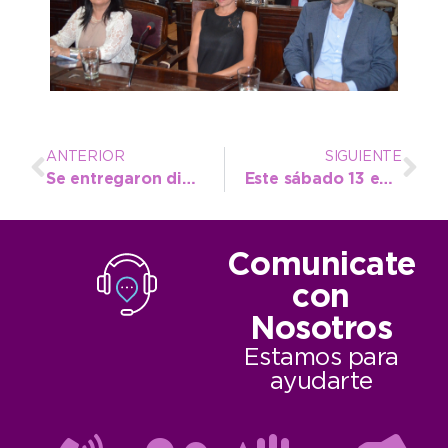
ANTERIOR
SIGUIENTE
Se entregaron distinciones a alumnos de la Escuela 28 en el cierre de “Buenos Anfitriones”
Este sábado 13 entran en vigencia los nuevos horarios y refuerzos de temporada del servicio de recolección
Comunicate
con
Nosotros
Estamos para
ayudarte