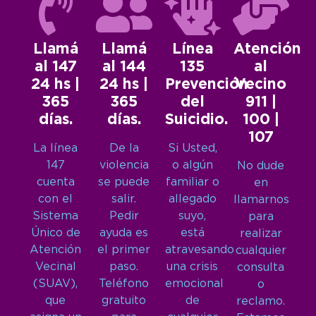
Llamá
Llamá
Línea
Atención
al 147
al 144
135
al
24 hs |
24 hs |
Prevención
Vecino
365
365
del
911 |
días.
días.
Suicidio.
100 |
107
La línea
De la
Si Usted,
147
violencia
o algún
No dude
cuenta
se puede
familiar o
en
con el
salir.
allegado
llamarnos
Sistema
Pedir
suyo,
para
Único de
ayuda es
está
realizar
Atención
el primer
atravesando
cualquier
Vecinal
paso.
una crisis
consulta
(SUAV),
Teléfono
emocional
o
que
gratuito
de
reclamo.