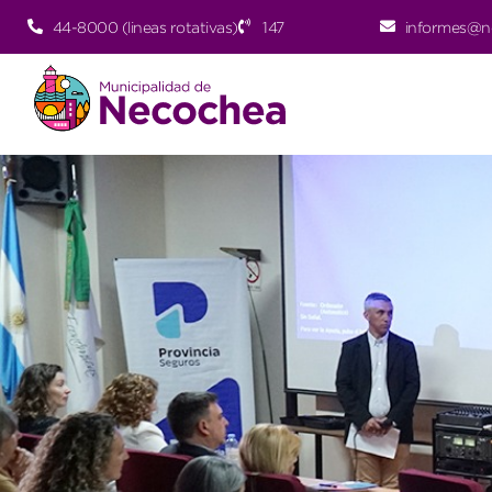
44-8000 (lineas rotativas)
147
informes@n