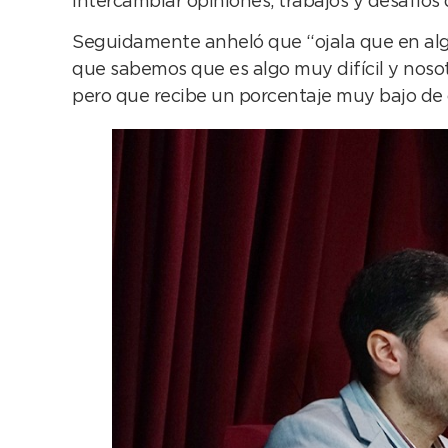
intercambiar opiniones, trabajos y desafíos 
Seguidamente anheló que “ojala que en algú
que sabemos que es algo muy difícil y noso
pero que recibe un porcentaje muy bajo de 