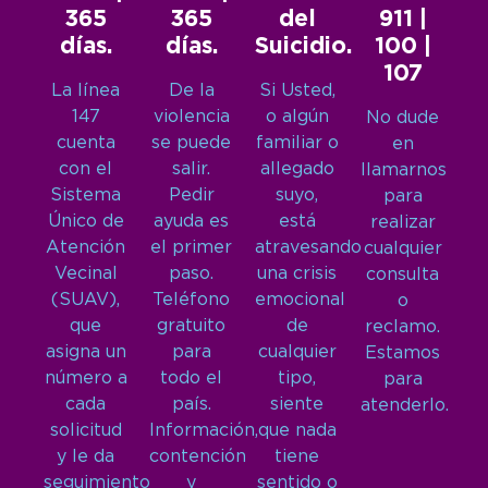
365
365
del
911 |
días.
días.
Suicidio.
100 |
107
La línea
De la
Si Usted,
147
violencia
o algún
No dude
cuenta
se puede
familiar o
en
con el
salir.
allegado
llamarnos
Sistema
Pedir
suyo,
para
Único de
ayuda es
está
realizar
Atención
el primer
atravesando
cualquier
Vecinal
paso.
una crisis
consulta
(SUAV),
Teléfono
emocional
o
que
gratuito
de
reclamo.
asigna un
para
cualquier
Estamos
número a
todo el
tipo,
para
cada
país.
siente
atenderlo.
solicitud
Información,
que nada
y le da
contención
tiene
seguimiento
y
sentido o