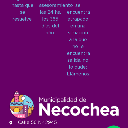
hasta que
asesoramiento
se
se
las 24 hs,
encuentra
resuelve.
los 365
atrapado
días del
en una
año.
situación
a la que
no le
encuentra
salida, no
lo dude:
Llámenos:
Calle 56 Nº 2945