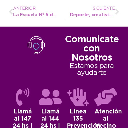
ANTERIOR
SIGUIENTE
La Escuela Nº 5 de La Dulce visitó al Intendente en su despacho
Deporte, creatividad y arte joven se unen para dar vida a la Urban Fest
Comunicate
con
Nosotros
Estamos para
ayudarte
Llamá
Llamá
Línea
Atención
al 147
al 144
135
al
24 hs |
24 hs |
Prevención
Vecino