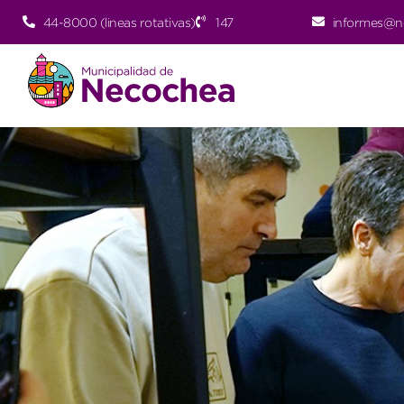
44-8000 (lineas rotativas)
147
informes@n