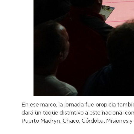
En ese marco, la jornada fue propicia tambié
dará un toque distintivo a este nacional con
Puerto Madryn, Chaco, Córdoba, Misiones y