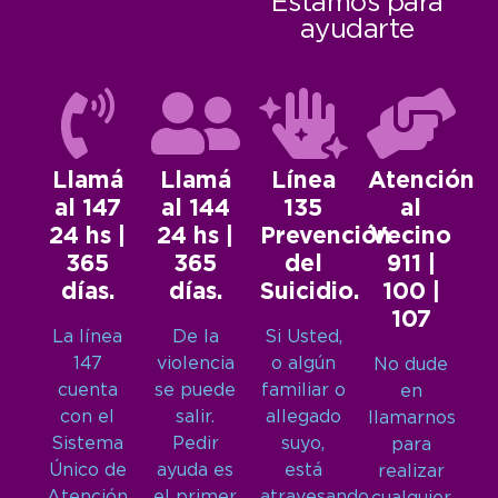
Estamos para
ayudarte
Llamá
Llamá
Línea
Atención
al 147
al 144
135
al
24 hs |
24 hs |
Prevención
Vecino
365
365
del
911 |
días.
días.
Suicidio.
100 |
107
La línea
De la
Si Usted,
147
violencia
o algún
No dude
cuenta
se puede
familiar o
en
con el
salir.
allegado
llamarnos
Sistema
Pedir
suyo,
para
Único de
ayuda es
está
realizar
Atención
el primer
atravesando