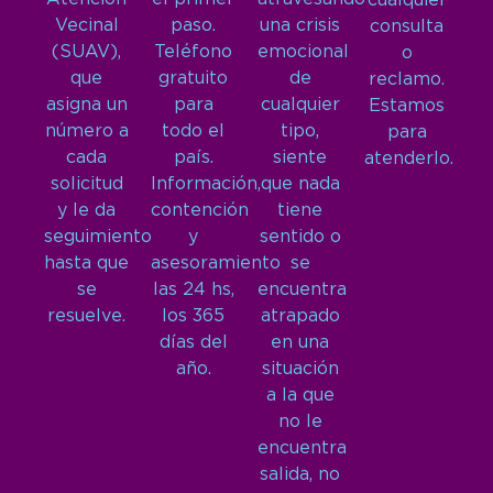
cualquier
Vecinal
paso.
una crisis
consulta
(SUAV),
Teléfono
emocional
o
que
gratuito
de
reclamo.
asigna un
para
cualquier
Estamos
número a
todo el
tipo,
para
cada
país.
siente
atenderlo.
solicitud
Información,
que nada
y le da
contención
tiene
seguimiento
y
sentido o
hasta que
asesoramiento
se
se
las 24 hs,
encuentra
resuelve.
los 365
atrapado
días del
en una
año.
situación
a la que
no le
encuentra
salida, no