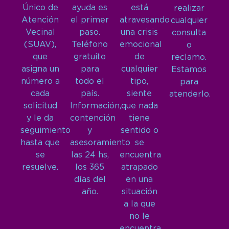
Único de
ayuda es
está
realizar
Atención
el primer
atravesando
cualquier
Vecinal
paso.
una crisis
consulta
(SUAV),
Teléfono
emocional
o
que
gratuito
de
reclamo.
asigna un
para
cualquier
Estamos
número a
todo el
tipo,
para
cada
país.
siente
atenderlo.
solicitud
Información,
que nada
y le da
contención
tiene
seguimiento
y
sentido o
hasta que
asesoramiento
se
se
las 24 hs,
encuentra
resuelve.
los 365
atrapado
días del
en una
año.
situación
a la que
no le
encuentra