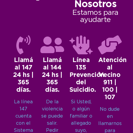
Nosotros
Estamos para
ayudarte
Llamá
Llamá
Línea
Atención
al 147
al 144
135
al
24 hs |
24 hs |
Prevención
Vecino
365
365
del
911 |
días.
días.
Suicidio.
100 |
107
La línea
De la
Si Usted,
147
violencia
o algún
No dude
cuenta
se puede
familiar o
en
con el
salir.
allegado
llamarnos
Sistema
Pedir
suyo,
para