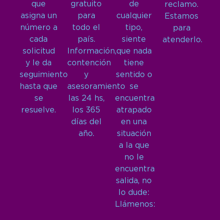
que
gratuito
de
reclamo.
asigna un
para
cualquier
Estamos
número a
todo el
tipo,
para
cada
país.
siente
atenderlo.
solicitud
Información,
que nada
y le da
contención
tiene
seguimiento
y
sentido o
hasta que
asesoramiento
se
se
las 24 hs,
encuentra
resuelve.
los 365
atrapado
días del
en una
año.
situación
a la que
no le
encuentra
salida, no
lo dude:
Llámenos: