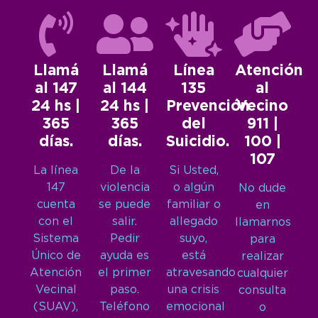
Llamá
Llamá
Línea
Atención
al 147
al 144
135
al
24 hs |
24 hs |
Prevención
Vecino
365
365
del
911 |
días.
días.
Suicidio.
100 |
107
La línea
De la
Si Usted,
147
violencia
o algún
No dude
cuenta
se puede
familiar o
en
con el
salir.
allegado
llamarnos
Sistema
Pedir
suyo,
para
Único de
ayuda es
está
realizar
Atención
el primer
atravesando
cualquier
Vecinal
paso.
una crisis
consulta
(SUAV),
Teléfono
emocional
o