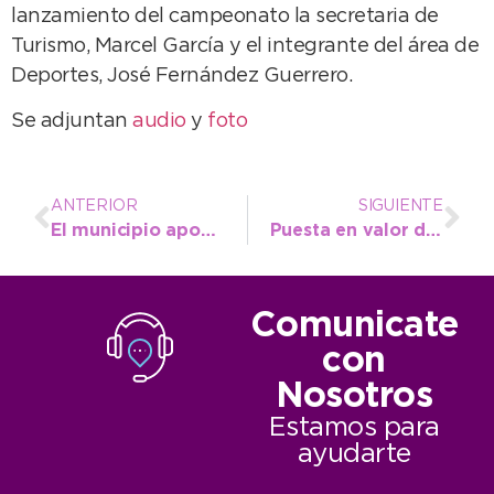
lanzamiento del campeonato la secretaria de
Turismo, Marcel García y el integrante del área de
Deportes, José Fernández Guerrero.
Se adjuntan
audio
y
foto
ANTERIOR
SIGUIENTE
El municipio apoya la causa a beneficio del joven Franco Kristensen
Puesta en valor del Patio de los Cerezos: Arturo Rojas valoró el trabajo conjunto con la comunidad japonesa
Comunicate
con
Nosotros
Estamos para
ayudarte