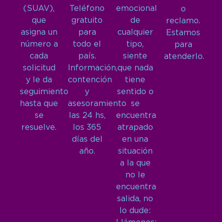
(SUAV),
Teléfono
emocional
o
que
gratuito
de
reclamo.
asigna un
para
cualquier
Estamos
número a
todo el
tipo,
para
cada
país.
siente
atenderlo.
solicitud
Información,
que nada
y le da
contención
tiene
seguimiento
y
sentido o
hasta que
asesoramiento
se
se
las 24 hs,
encuentra
resuelve.
los 365
atrapado
días del
en una
año.
situación
a la que
no le
encuentra
salida, no
lo dude: