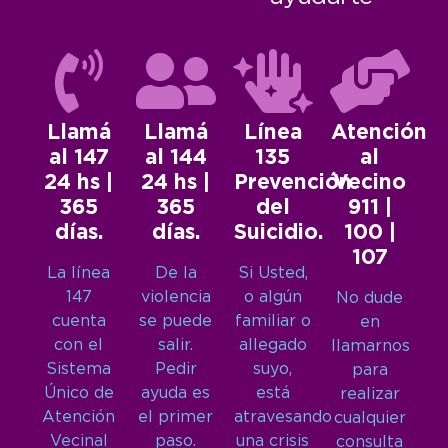
Llamá
Llamá
Línea
Atención
al 147
al 144
135
al
24 hs |
24 hs |
Prevención
Vecino
365
365
del
911 |
días.
días.
Suicidio.
100 |
107
La línea
De la
Si Usted,
147
violencia
o algún
No dude
cuenta
se puede
familiar o
en
con el
salir.
allegado
llamarnos
Sistema
Pedir
suyo,
para
Único de
ayuda es
está
realizar
Atención
el primer
atravesando
cualquier
Vecinal
paso.
una crisis
consulta