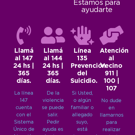
Estamos para
ayudarte
Llamá
Llamá
Línea
Atención
al 147
al 144
135
al
24 hs |
24 hs |
Prevención
Vecino
365
365
del
911 |
días.
días.
Suicidio.
100 |
107
La línea
De la
Si Usted,
147
violencia
o algún
No dude
cuenta
se puede
familiar o
en
con el
salir.
allegado
llamarnos
Sistema
Pedir
suyo,
para
Único de
ayuda es
está
realizar