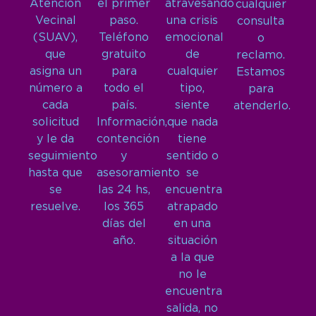
Atención
el primer
atravesando
cualquier
Vecinal
paso.
una crisis
consulta
(SUAV),
Teléfono
emocional
o
que
gratuito
de
reclamo.
asigna un
para
cualquier
Estamos
número a
todo el
tipo,
para
cada
país.
siente
atenderlo.
solicitud
Información,
que nada
y le da
contención
tiene
seguimiento
y
sentido o
hasta que
asesoramiento
se
se
las 24 hs,
encuentra
resuelve.
los 365
atrapado
días del
en una
año.
situación
a la que
no le
encuentra
salida, no