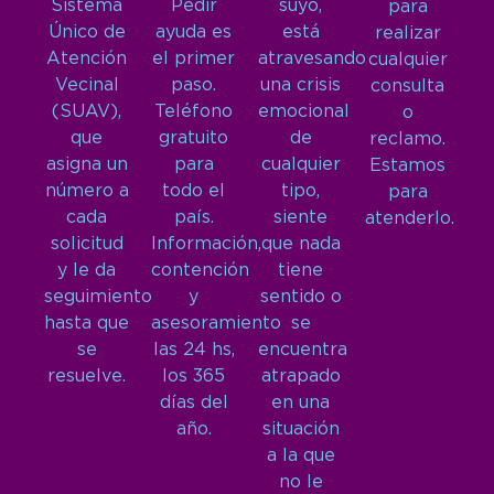
Sistema
Pedir
suyo,
para
Único de
ayuda es
está
realizar
Atención
el primer
atravesando
cualquier
Vecinal
paso.
una crisis
consulta
(SUAV),
Teléfono
emocional
o
que
gratuito
de
reclamo.
asigna un
para
cualquier
Estamos
número a
todo el
tipo,
para
cada
país.
siente
atenderlo.
solicitud
Información,
que nada
y le da
contención
tiene
seguimiento
y
sentido o
hasta que
asesoramiento
se
se
las 24 hs,
encuentra
resuelve.
los 365
atrapado
días del
en una
año.
situación
a la que
no le