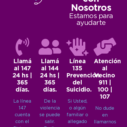
Nosotros
Estamos para
ayudarte
Llamá
Llamá
Línea
Atención
al 147
al 144
135
al
24 hs |
24 hs |
Prevención
Vecino
365
365
del
911 |
días.
días.
Suicidio.
100 |
107
La línea
De la
Si Usted,
147
violencia
o algún
No dude
cuenta
se puede
familiar o
en
con el
salir.
allegado
llamarnos