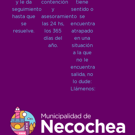
y le da
contención
tiene
seguimiento
y
sentido o
hasta que
asesoramiento
se
se
las 24 hs,
encuentra
resuelve.
los 365
atrapado
días del
en una
año.
situación
a la que
no le
encuentra
salida, no
lo dude:
Llámenos: