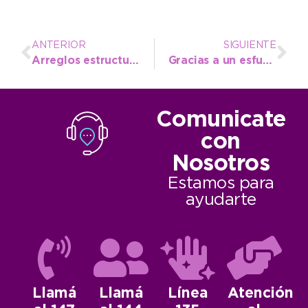
ANTERIOR
SIGUIENTE
Arreglos estructurales y puesta en valor del cementerio necochense
Gracias a un esfuerzo colectivo se reacondicionó en Claraz el SUM del Museo
Comunicate
con
Nosotros
Estamos para
ayudarte
Llamá
Llamá
Línea
Atención