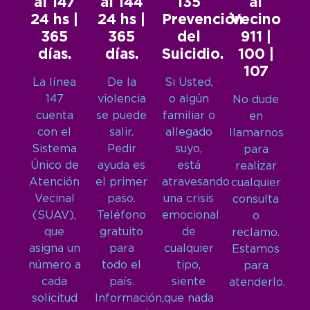
al 147
al 144
135
al
24 hs |
24 hs |
Prevención
Vecino
365
365
del
911 |
días.
días.
Suicidio.
100 |
107
La línea
De la
Si Usted,
147
violencia
o algún
No dude
cuenta
se puede
familiar o
en
con el
salir.
allegado
llamarnos
Sistema
Pedir
suyo,
para
Único de
ayuda es
está
realizar
Atención
el primer
atravesando
cualquier
Vecinal
paso.
una crisis
consulta
(SUAV),
Teléfono
emocional
o
que
gratuito
de
reclamo.
asigna un
para
cualquier
Estamos
número a
todo el
tipo,
para
cada
país.
siente
atenderlo.
solicitud
Información,
que nada