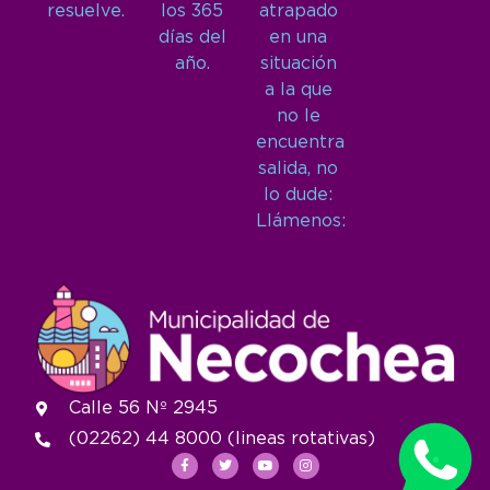
resuelve.
los 365
atrapado
días del
en una
año.
situación
a la que
no le
encuentra
salida, no
lo dude:
Llámenos:
Calle 56 Nº 2945
(02262) 44 8000 (lineas rotativas)