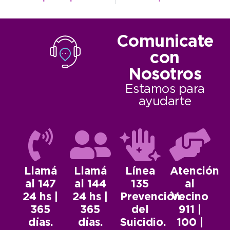
Comunicate
con
Nosotros
Estamos para
ayudarte
Llamá
Llamá
Línea
Atención
al 147
al 144
135
al
24 hs |
24 hs |
Prevención
Vecino
365
365
del
911 |
días.
días.
Suicidio.
100 |