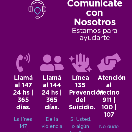
Comunicate
con
Nosotros
Estamos para
ayudarte
Llamá
Llamá
Línea
Atención
al 147
al 144
135
al
24 hs |
24 hs |
Prevención
Vecino
365
365
del
911 |
días.
días.
Suicidio.
100 |
107
La línea
De la
Si Usted,
147
violencia
o algún
No dude