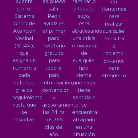
cuenta
se puede
familiar o
en
con el
salir.
allegado
llamarnos
Sistema
Pedir
suyo,
para
Único de
ayuda es
está
realizar
Atención
el primer
atravesando
cualquier
Vecinal
paso.
una crisis
consulta
(SUAV),
Teléfono
emocional
o
que
gratuito
de
reclamo.
asigna un
para
cualquier
Estamos
número a
todo el
tipo,
para
cada
país.
siente
atenderlo.
solicitud
Información,
que nada
y le da
contención
tiene
seguimiento
y
sentido o
hasta que
asesoramiento
se
se
las 24 hs,
encuentra
resuelve.
los 365
atrapado
días del
en una
año.
situación