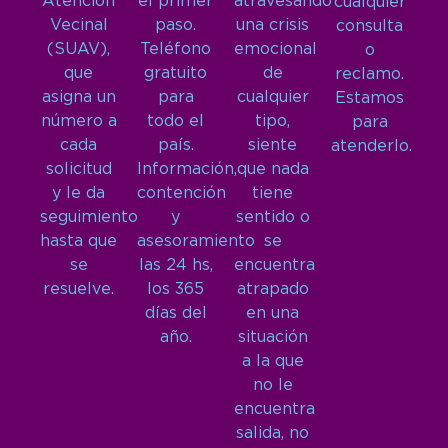
Atención
el primer
atravesando
cualquier
Vecinal
paso.
una crisis
consulta
(SUAV),
Teléfono
emocional
o
que
gratuito
de
reclamo.
asigna un
para
cualquier
Estamos
número a
todo el
tipo,
para
cada
país.
siente
atenderlo.
solicitud
Información,
que nada
y le da
contención
tiene
seguimiento
y
sentido o
hasta que
asesoramiento
se
se
las 24 hs,
encuentra
resuelve.
los 365
atrapado
días del
en una
año.
situación
a la que
no le
encuentra
salida, no