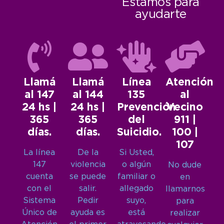
Estamos para
ayudarte
Llamá
Llamá
Línea
Atención
al 147
al 144
135
al
24 hs |
24 hs |
Prevención
Vecino
365
365
del
911 |
días.
días.
Suicidio.
100 |
107
La línea
De la
Si Usted,
147
violencia
o algún
No dude
cuenta
se puede
familiar o
en
con el
salir.
allegado
llamarnos
Sistema
Pedir
suyo,
para
Único de
ayuda es
está
realizar