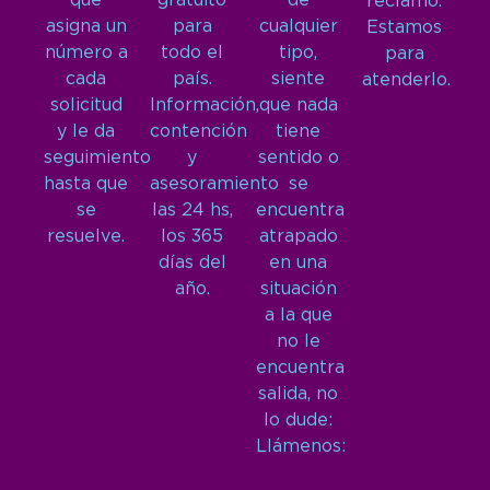
que
gratuito
de
reclamo.
asigna un
para
cualquier
Estamos
número a
todo el
tipo,
para
cada
país.
siente
atenderlo.
solicitud
Información,
que nada
y le da
contención
tiene
seguimiento
y
sentido o
hasta que
asesoramiento
se
se
las 24 hs,
encuentra
resuelve.
los 365
atrapado
días del
en una
año.
situación
a la que
no le
encuentra
salida, no
lo dude:
Llámenos: