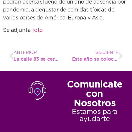
podrán acercar, luego de un año de ausencia por
pandemia, a degustar de comidas típicas de
varios países de América, Europa y Asia.
Se adjunta
foto
ANTERIOR
SIGUIENTE
La calle 83 se cerró al tránsito vehicular y ya está habilitada como peatonal
Este año se colocaron más de 4 mil metros de cloaca y agua por el convenio vecino-municipio
Comunicate
con
Nosotros
Estamos para
ayudarte