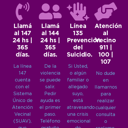
Llamá
Llamá
Línea
Atención
al 147
al 144
135
al
24 hs |
24 hs |
Prevención
Vecino
365
365
del
911 |
días.
días.
Suicidio.
100 |
107
La línea
De la
Si Usted,
147
violencia
o algún
No dude
cuenta
se puede
familiar o
en
con el
salir.
allegado
llamarnos
Sistema
Pedir
suyo,
para
Único de
ayuda es
está
realizar
Atención
el primer
atravesando
cualquier
Vecinal
paso.
una crisis
consulta
(SUAV),
Teléfono
emocional
o