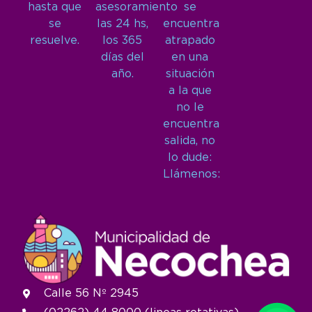
hasta que
asesoramiento
se
se
las 24 hs,
encuentra
resuelve.
los 365
atrapado
días del
en una
año.
situación
a la que
no le
encuentra
salida, no
lo dude:
Llámenos:
Calle 56 Nº 2945