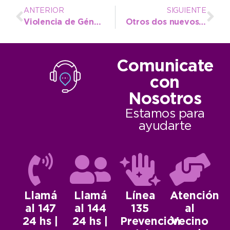
ANTERIOR
SIGUIENTE
Violencia de Género: López con Fiscalía por la pronta aplicación del botón antipánico
Otros dos nuevos equipos para el Hospital Ferreyra que ratifican el cambio en Salud
Comunicate
con
Nosotros
Estamos para
ayudarte
Llamá
Llamá
Línea
Atención
al 147
al 144
135
al
24 hs |
24 hs |
Prevención
Vecino