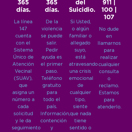
365
365
del
911 |
días.
días.
Suicidio.
100 |
107
La línea
De la
Si Usted,
147
violencia
o algún
No dude
cuenta
se puede
familiar o
en
con el
salir.
allegado
llamarnos
Sistema
Pedir
suyo,
para
Único de
ayuda es
está
realizar
Atención
el primer
atravesando
cualquier
Vecinal
paso.
una crisis
consulta
(SUAV),
Teléfono
emocional
o
que
gratuito
de
reclamo.
asigna un
para
cualquier
Estamos
número a
todo el
tipo,
para
cada
país.
siente
atenderlo.
solicitud
Información,
que nada
y le da
contención
tiene
seguimiento
y
sentido o