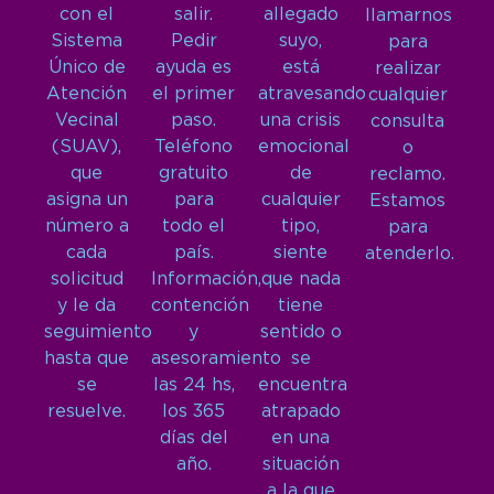
con el
salir.
allegado
llamarnos
Sistema
Pedir
suyo,
para
Único de
ayuda es
está
realizar
Atención
el primer
atravesando
cualquier
Vecinal
paso.
una crisis
consulta
(SUAV),
Teléfono
emocional
o
que
gratuito
de
reclamo.
asigna un
para
cualquier
Estamos
número a
todo el
tipo,
para
cada
país.
siente
atenderlo.
solicitud
Información,
que nada
y le da
contención
tiene
seguimiento
y
sentido o
hasta que
asesoramiento
se
se
las 24 hs,
encuentra
resuelve.
los 365
atrapado
días del
en una
año.
situación
a la que