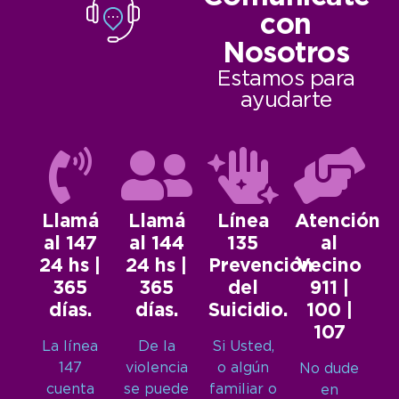
con
Nosotros
Estamos para
ayudarte
Llamá
Llamá
Línea
Atención
al 147
al 144
135
al
24 hs |
24 hs |
Prevención
Vecino
365
365
del
911 |
días.
días.
Suicidio.
100 |
107
La línea
De la
Si Usted,
147
violencia
o algún
No dude
cuenta
se puede
familiar o
en