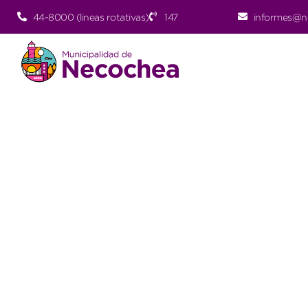
44-8000 (lineas rotativas)
147
informes@n