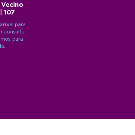
 Vecino
 | 107
arnos para
er consulta
amos para
lo.