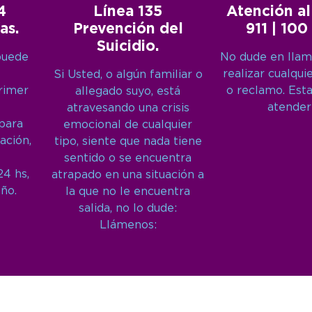
4
Línea 135
Atención al
as.
Prevención del
911 | 100
Suicidio.
puede
No dude en llam
realizar cualqui
Si Usted, o algún familiar o
primer
o reclamo. Est
allegado suyo, está
atender
atravesando una crisis
 para
emocional de cualquier
ación,
tipo, siente que nada tiene
sentido o se encuentra
24 hs,
atrapado en una situación a
año.
la que no le encuentra
salida, no lo dude:
Llámenos: