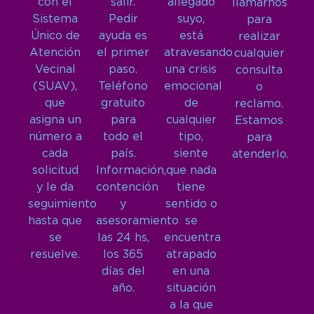
con el
salir.
allegado
llamarnos
Sistema
Pedir
suyo,
para
Único de
ayuda es
está
realizar
Atención
el primer
atravesando
cualquier
Vecinal
paso.
una crisis
consulta
(SUAV),
Teléfono
emocional
o
que
gratuito
de
reclamo.
asigna un
para
cualquier
Estamos
número a
todo el
tipo,
para
cada
país.
siente
atenderlo.
solicitud
Información,
que nada
y le da
contención
tiene
seguimiento
y
sentido o
hasta que
asesoramiento
se
se
las 24 hs,
encuentra
resuelve.
los 365
atrapado
días del
en una
año.
situación
a la que