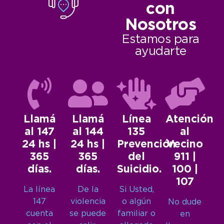
con
Nosotros
Estamos para
ayudarte
Llamá
Llamá
Línea
Atención
al 147
al 144
135
al
24 hs |
24 hs |
Prevención
Vecino
365
365
del
911 |
días.
días.
Suicidio.
100 |
107
La línea
De la
Si Usted,
147
violencia
o algún
No dude
cuenta
se puede
familiar o
en