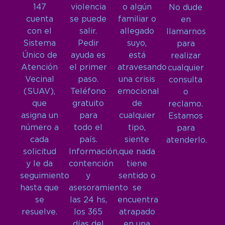
147
violencia
o algún
No dude
cuenta
se puede
familiar o
en
con el
salir.
allegado
llamarnos
Sistema
Pedir
suyo,
para
Único de
ayuda es
está
realizar
Atención
el primer
atravesando
cualquier
Vecinal
paso.
una crisis
consulta
(SUAV),
Teléfono
emocional
o
que
gratuito
de
reclamo.
asigna un
para
cualquier
Estamos
número a
todo el
tipo,
para
cada
país.
siente
atenderlo.
solicitud
Información,
que nada
y le da
contención
tiene
seguimiento
y
sentido o
hasta que
asesoramiento
se
se
las 24 hs,
encuentra
resuelve.
los 365
atrapado
días del
en una