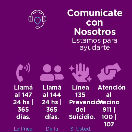
Comunicate
con
Nosotros
Estamos para
ayudarte
Llamá
Llamá
Línea
Atención
al 147
al 144
135
al
24 hs |
24 hs |
Prevención
Vecino
365
365
del
911 |
días.
días.
Suicidio.
100 |
107
La línea
De la
Si Usted,