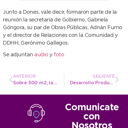
Junto a Dones, vale decir, formaron parte de la
reunión la secretaria de Gobierno, Gabriela
Góngora, su par de Obras Públicas, Adrián Furno
y el director de Relaciones con la Comunidad y
DDHH, Gerónimo Gallegos.
Se adjuntan
audio
y
foto
ANTERIOR
SIGUIENTE
Sobre 500 m2, la segunda etapa de bacheo en Barrio Arce ya está en marcha
Desarrollo Productivo organiza curso sobre Marketing para fortalecer la comercialización
Comunicate
con
Nosotros