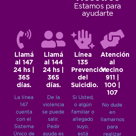
Estamos para
ayudarte
Llamá
Llamá
Línea
Atención
al 147
al 144
135
al
24 hs |
24 hs |
Prevención
Vecino
365
365
del
911 |
días.
días.
Suicidio.
100 |
107
La línea
De la
Si Usted,
147
violencia
o algún
No dude
cuenta
se puede
familiar o
en
con el
salir.
allegado
llamarnos
Sistema
Pedir
suyo,
para
Único de
ayuda es
está
realizar