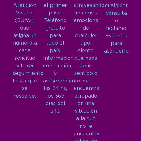
Atención
el primer
atravesando
cualquier
Vecinal
paso.
una crisis
consulta
(SUAV),
Teléfono
emocional
o
que
gratuito
de
reclamo.
asigna un
para
cualquier
Estamos
número a
todo el
tipo,
para
cada
país.
siente
atenderlo.
solicitud
Información,
que nada
y le da
contención
tiene
seguimiento
y
sentido o
hasta que
asesoramiento
se
se
las 24 hs,
encuentra
resuelve.
los 365
atrapado
días del
en una
año.
situación
a la que
no le
encuentra