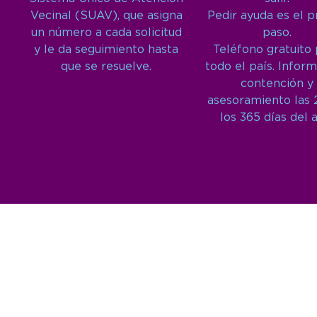
Vecinal (SUAV), que asigna
Pedir ayuda es el 
un número a cada solicitud
paso.
y le da seguimiento hasta
Teléfono gratuito
que se resuelve.
todo el país. Inform
contención y
asesoramiento las 
los 365 días del 