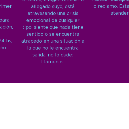
primer
o reclamo. Est
allegado suyo, está
atender
atravesando una crisis
 para
emocional de cualquier
ación,
tipo, siente que nada tiene
sentido o se encuentra
24 hs,
atrapado en una situación a
año.
la que no le encuentra
salida, no lo dude:
Llámenos: