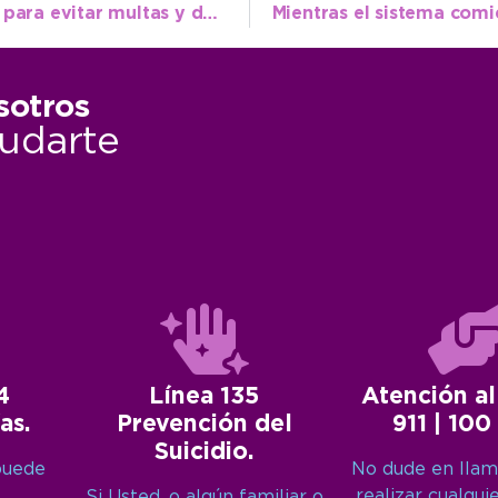
Bromatología e Higiene: pautas a cumplir para evitar multas y decomisos de alimentos
sotros
udarte
4
Línea 135
Atención al
as.
Prevención del
911 | 100
Suicidio.
puede
No dude en llam
realizar cualqui
Si Usted, o algún familiar o