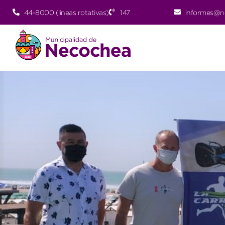
44-8000 (lineas rotativas)
147
informes@n