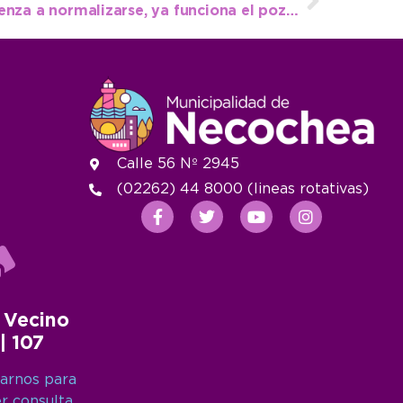
Mientras el sistema comienza a normalizarse, ya funciona el pozo de agua en 59 y 112
Calle 56 Nº 2945
(02262) 44 8000 (lineas rotativas)
 Vecino
 | 107
arnos para
er consulta