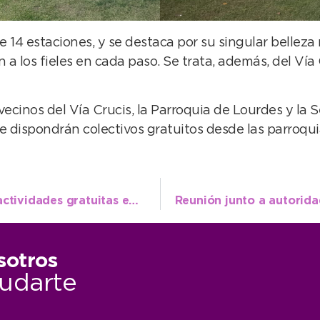
de 14 estaciones, y se destaca por su singular belleza
a los fieles en cada paso. Se trata, además, del Vía
ecinos del Vía Crucis, la Parroquia de Lourdes y la S
 se dispondrán colectivos gratuitos desde las parroqui
Preparan “Las Pascuas de los Niños” con actividades gratuitas en el Parque Miguel Lillo
sotros
udarte