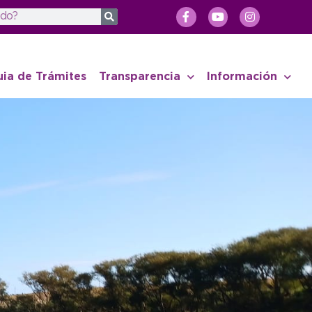
uia de Trámites
Transparencia
Información