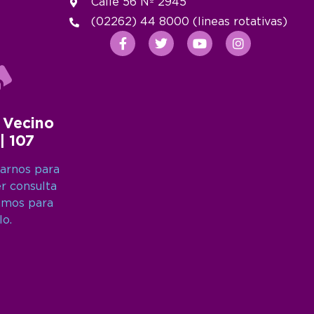
Calle 56 Nº 2945
(02262) 44 8000 (lineas rotativas)
 Vecino
 | 107
arnos para
er consulta
amos para
lo.