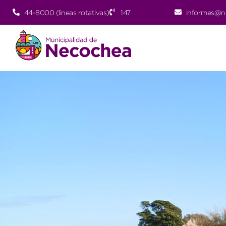
44-8000 (lineas rotativas)
147
informes@n