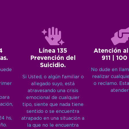
4
Línea 135
Atención al
as.
Prevención del
911 | 100
Suicidio.
puede
No dude en llam
realizar cualqui
Si Usted, o algún familiar o
primer
o reclamo. Est
allegado suyo, está
atender
atravesando una crisis
 para
emocional de cualquier
ación,
tipo, siente que nada tiene
sentido o se encuentra
24 hs,
atrapado en una situación a
año.
la que no le encuentra