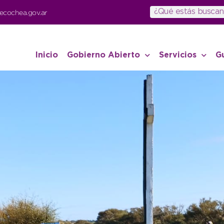
ecochea.gov.ar
Inicio
Gobierno Abierto
Servicios
G