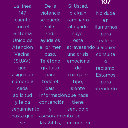
107
La línea
De la
Si Usted,
147
violencia
o algún
No dude
cuenta
se puede
familiar o
en
con el
salir.
allegado
llamarnos
Sistema
Pedir
suyo,
para
Único de
ayuda es
está
realizar
Atención
el primer
atravesando
cualquier
Vecinal
paso.
una crisis
consulta
(SUAV),
Teléfono
emocional
o
que
gratuito
de
reclamo.
asigna un
para
cualquier
Estamos
número a
todo el
tipo,
para
cada
país.
siente
atenderlo.
solicitud
Información,
que nada
y le da
contención
tiene
seguimiento
y
sentido o
hasta que
asesoramiento
se
se
las 24 hs,
encuentra