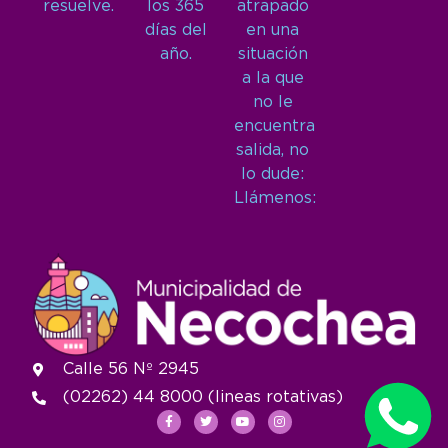
resuelve.
los 365
atrapado
días del
en una
año.
situación
a la que
no le
encuentra
salida, no
lo dude:
Llámenos:
Calle 56 Nº 2945
(02262) 44 8000 (lineas rotativas)