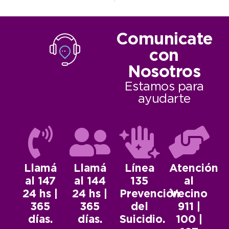
Comunicate
con
Nosotros
Estamos para
ayudarte
Llamá
Llamá
Línea
Atención
al 147
al 144
135
al
24 hs |
24 hs |
Prevención
Vecino
365
365
del
911 |
días.
días.
Suicidio.
100 |