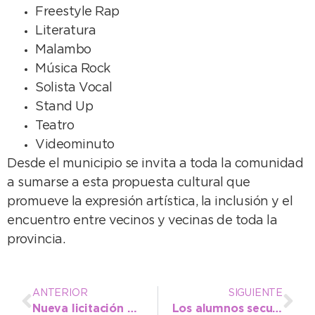
Freestyle Rap
Literatura
Malambo
Música Rock
Solista Vocal
Stand Up
Teatro
Videominuto
Desde el municipio se invita a toda la comunidad
a sumarse a esta propuesta cultural que
promueve la expresión artística, la inclusión y el
encuentro entre vecinos y vecinas de toda la
provincia.
ANTERIOR
SIGUIENTE
Nueva licitación para fortalecer la seguridad: el Municipio adquirirá tres camionetas para la Policía
Los alumnos secundarios disfrutaron de jugar en la arena: “Usar la playa para recreación está bueno”